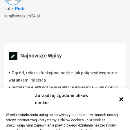
autor
Piotr
seo@seosklep24.pl
Najnowsze Wpisy
Ogród, relaks i funkcjonalność — jak połączyć wygodę z
warunkami miejsca
Instalacja elektryczna w praktyce inwestora — jak ocenić
wykonawcę rozsądnie
Zarządzaj zgodami plików
Lista danych do świadectwa energetycznego: co
cookie
przygotować przed zleceniem
W celu świadczenia usług na najwyższym poziomie w ramach naszej
Funkcjonalna przestrzeń robocza w warsztacie a jakość
strony internetowej korzystamy z plików cookies. Pliki cookies
wykonywanych zadań
umożliwiają nam zapewnienie prawidłowego działania naszej strony