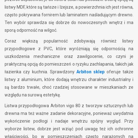
listwy MDF, które są tańsze i lżejsze, a powierzchnia ich jest równa,
często pokrywana fornirem lub laminatem naśladującym drewno.
Ten wybór sprawdza się dobrze do nowoczesnych wnętrz i ma
sporą odporność na wilgoć.
Coraz większą popularność zdobywają również listwy
przypodłogowe z PVC, które wyróżniają się odpornością na
uszkodzenia mechaniczne oraz zawilgocenie, co czyni je
praktyczną opcją do pomieszczeń o ryzyku zachlapania, takich jak
łazienka czy kuchnia. Sprawdzony
Arbiton sklep
oferuje także
listwy z aluminium, które dodają wnętrzu charakter industrialny i
są bardzo trwałe, choć rzadziej stosowane w mieszkaniach ze
względu na surową estetykę.
Listwa przypodłogowa Arbiton vigo 80 z tworzyw sztucznych lub
drewna ma też ważne zadanie dekoracyjne, ponieważ uwydatnia
wykończenie podłogi i nadaje wnętrzu spójny wygląd. Przy
wyborze listew, dobrze jest wziąć pod uwagę też ich ochronne
właściwości, bo w pomieszczeniach często narażonych na