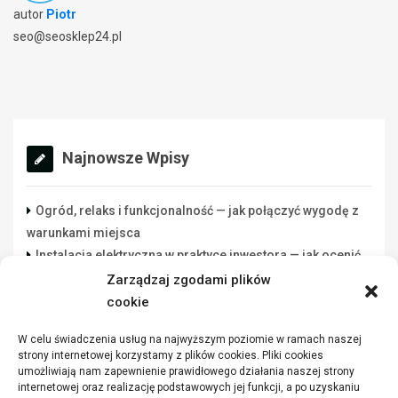
autor
Piotr
seo@seosklep24.pl
Najnowsze Wpisy
Ogród, relaks i funkcjonalność — jak połączyć wygodę z
warunkami miejsca
Instalacja elektryczna w praktyce inwestora — jak ocenić
wykonawcę rozsądnie
Zarządzaj zgodami plików
Lista danych do świadectwa energetycznego: co
cookie
przygotować przed zleceniem
W celu świadczenia usług na najwyższym poziomie w ramach naszej
Funkcjonalna przestrzeń robocza w warsztacie a jakość
strony internetowej korzystamy z plików cookies. Pliki cookies
wykonywanych zadań
umożliwiają nam zapewnienie prawidłowego działania naszej strony
Jakie parametry mają winylowe panele
internetowej oraz realizację podstawowych jej funkcji, a po uzyskaniu