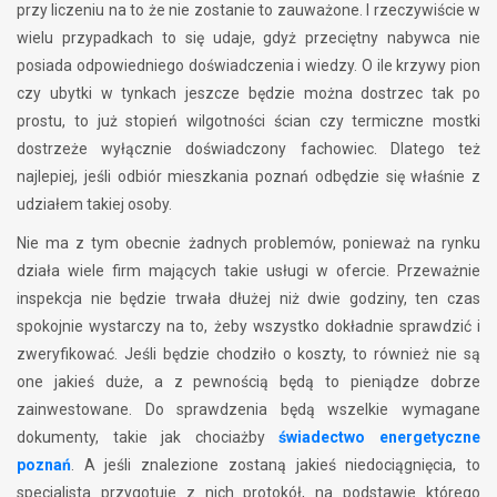
przy liczeniu na to że nie zostanie to zauważone. I rzeczywiście w
wielu przypadkach to się udaje, gdyż przeciętny nabywca nie
posiada odpowiedniego doświadczenia i wiedzy. O ile krzywy pion
czy ubytki w tynkach jeszcze będzie można dostrzec tak po
prostu, to już stopień wilgotności ścian czy termiczne mostki
dostrzeże wyłącznie doświadczony fachowiec. Dlatego też
najlepiej, jeśli odbiór mieszkania poznań odbędzie się właśnie z
udziałem takiej osoby.
Nie ma z tym obecnie żadnych problemów, ponieważ na rynku
działa wiele firm mających takie usługi w ofercie. Przeważnie
inspekcja nie będzie trwała dłużej niż dwie godziny, ten czas
spokojnie wystarczy na to, żeby wszystko dokładnie sprawdzić i
zweryfikować. Jeśli będzie chodziło o koszty, to również nie są
one jakieś duże, a z pewnością będą to pieniądze dobrze
zainwestowane. Do sprawdzenia będą wszelkie wymagane
dokumenty, takie jak chociażby
świadectwo energetyczne
poznań
. A jeśli znalezione zostaną jakieś niedociągnięcia, to
specjalista przygotuje z nich protokół, na podstawie którego