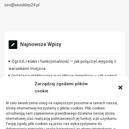
seo@seosklep24.pl
Najnowsze Wpisy
Ogród, relaks i funkcjonalność — jak połączyć wygodę z
warunkami miejsca
Instalacja elektryczna w praktyce inwestora — jak ocenić
wykonawcę rozsądnie
Zarządzaj zgodami plików
Lista danych do świadectwa energetycznego: co
cookie
przygotować przed zleceniem
W celu świadczenia usług na najwyższym poziomie w ramach naszej
Funkcjonalna przestrzeń robocza w warsztacie a jakość
strony internetowej korzystamy z plików cookies. Pliki cookies
wykonywanych zadań
umożliwiają nam zapewnienie prawidłowego działania naszej strony
Jakie parametry mają winylowe panele
internetowej oraz realizację podstawowych jej funkcji, a po uzyskaniu
Twojej zgody, pliki cookies są przez nas wykorzystywane do