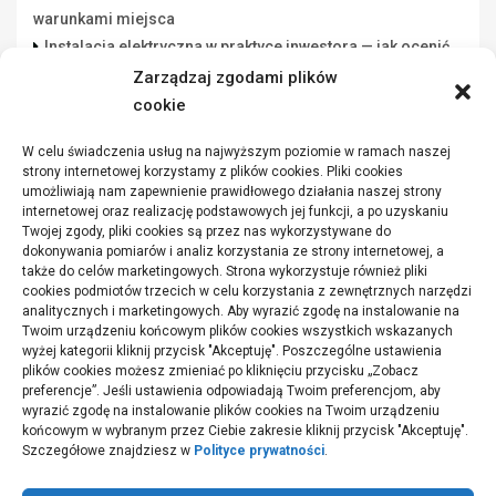
warunkami miejsca
Instalacja elektryczna w praktyce inwestora — jak ocenić
wykonawcę rozsądnie
Zarządzaj zgodami plików
Lista danych do świadectwa energetycznego: co
cookie
przygotować przed zleceniem
W celu świadczenia usług na najwyższym poziomie w ramach naszej
Funkcjonalna przestrzeń robocza w warsztacie a jakość
strony internetowej korzystamy z plików cookies. Pliki cookies
wykonywanych zadań
umożliwiają nam zapewnienie prawidłowego działania naszej strony
internetowej oraz realizację podstawowych jej funkcji, a po uzyskaniu
Jakie parametry mają winylowe panele
Twojej zgody, pliki cookies są przez nas wykorzystywane do
dokonywania pomiarów i analiz korzystania ze strony internetowej, a
także do celów marketingowych. Strona wykorzystuje również pliki
cookies podmiotów trzecich w celu korzystania z zewnętrznych narzędzi
analitycznych i marketingowych. Aby wyrazić zgodę na instalowanie na
Twoim urządzeniu końcowym plików cookies wszystkich wskazanych
wyżej kategorii kliknij przycisk "Akceptuję". Poszczególne ustawienia
plików cookies możesz zmieniać po kliknięciu przycisku „Zobacz
preferencje”. Jeśli ustawienia odpowiadają Twoim preferencjom, aby
wyrazić zgodę na instalowanie plików cookies na Twoim urządzeniu
końcowym w wybranym przez Ciebie zakresie kliknij przycisk "Akceptuję".
Szczegółowe znajdziesz w
Polityce prywatności
.
Polityka plików cookies (EU)