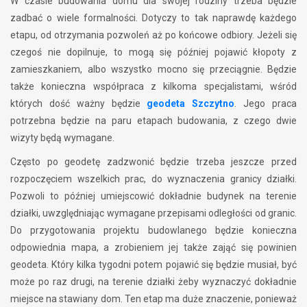
W czasie budowania domu dla swojej rodziny trzeba będzie
zadbać o wiele formalności. Dotyczy to tak naprawdę każdego
etapu, od otrzymania pozwoleń aż po końcowe odbiory. Jeżeli się
czegoś nie dopilnuje, to mogą się później pojawić kłopoty z
zamieszkaniem, albo wszystko mocno się przeciągnie. Będzie
także konieczna współpraca z kilkoma specjalistami, wśród
których dość ważny będzie
geodeta Szczytno
. Jego praca
potrzebna będzie na paru etapach budowania, z czego dwie
wizyty będą wymagane.
Często po geodetę zadzwonić będzie trzeba jeszcze przed
rozpoczęciem wszelkich prac, do wyznaczenia granicy działki.
Pozwoli to później umiejscowić dokładnie budynek na terenie
działki, uwzględniając wymagane przepisami odległości od granic.
Do przygotowania projektu budowlanego będzie konieczna
odpowiednia mapa, a zrobieniem jej także zająć się powinien
geodeta. Który kilka tygodni potem pojawić się będzie musiał, być
może po raz drugi, na terenie działki żeby wyznaczyć dokładnie
miejsce na stawiany dom. Ten etap ma duże znaczenie, ponieważ