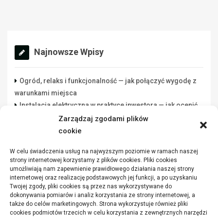
Najnowsze Wpisy
Ogród, relaks i funkcjonalność — jak połączyć wygodę z
warunkami miejsca
Instalacja elektryczna w praktyce inwestora — jak ocenić
wykonawcę rozsądnie
Zarządzaj zgodami plików
Lista danych do świadectwa energetycznego: co
cookie
przygotować przed zleceniem
W celu świadczenia usług na najwyższym poziomie w ramach naszej
Funkcjonalna przestrzeń robocza w warsztacie a jakość
strony internetowej korzystamy z plików cookies. Pliki cookies
wykonywanych zadań
umożliwiają nam zapewnienie prawidłowego działania naszej strony
Jakie parametry mają winylowe panele
internetowej oraz realizację podstawowych jej funkcji, a po uzyskaniu
Twojej zgody, pliki cookies są przez nas wykorzystywane do
dokonywania pomiarów i analiz korzystania ze strony internetowej, a
także do celów marketingowych. Strona wykorzystuje również pliki
cookies podmiotów trzecich w celu korzystania z zewnętrznych narzędzi