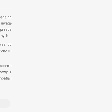
będą do
ą uwagę
 przede
omych.
enia do
rzez co
wsparcie
zmowy z
patią i