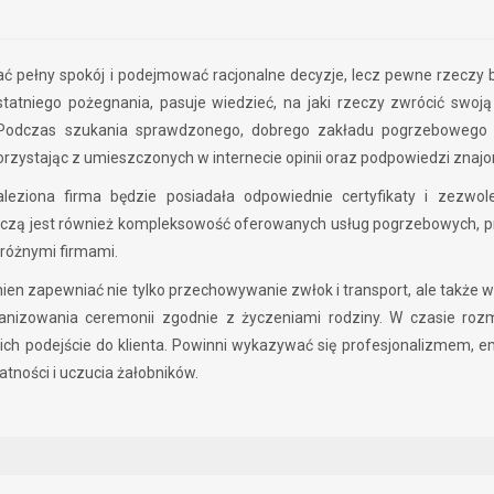
wać pełny spokój i podejmować racjonalne decyzje, lecz pewne rzeczy 
statniego pożegnania, pasuje wiedzieć, na jaki rzeczy zwrócić swoj
. Podczas szukania sprawdzonego, dobrego zakładu pogrzebowego
korzystając z umieszczonych w internecie opinii oraz podpowiedzi znaj
aleziona firma będzie posiadała odpowiednie certyfikaty i zezwol
rzeczą jest również kompleksowość oferowanych usług pogrzebowych, p
różnymi firmami.
ien zapewniać nie tylko przechowywanie zwłok i transport, ale także 
anizowania ceremonii zgodnie z życzeniami rodziny. W czasie ro
ich podejście do klienta. Powinni wykazywać się profesjonalizmem, em
tności i uczucia żałobników.