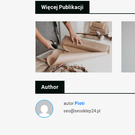
Więcej Publikacji
Author
autor
Piotr
seo@seosklep24.pl