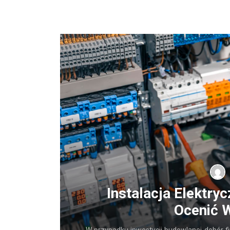
ygodę
Instalacja Elektry
Ocenić 
ia własnej