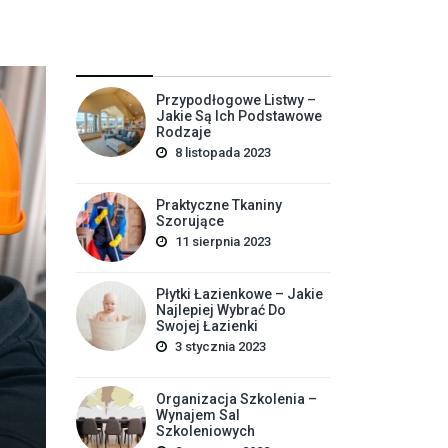
Przypodłogowe Listwy –
Jakie Są Ich Podstawowe
Rodzaje
8 listopada 2023
Praktyczne Tkaniny
Szorujące
11 sierpnia 2023
Budo
Płytki Łazienkowe – Jakie
autor
Piot
Najlepiej Wybrać Do
Swojej Łazienki
Lista Danych Do Świad
3 stycznia 2023
Przygotować 
Organizacja Szkolenia –
Wynajem Sal
Definicja: Świadectwo energetyczne porządkuje dane o
Szkoleniowych