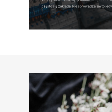
ożliwością
W przypadku inwestycji budowlanej dobór fi
często się zakłada. Nie sprowadza się to jed