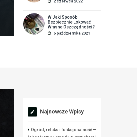
wpływ instalacji; (3) potencjalne usprawnienia. Ostat
2 czerwca 2022
najszybciej pomaga: komplet danych o powierzchni. Ry
W Jaki Sposób
Bezpiecznie Lokować
Własne Oszczędności?
6 października 2021
Najnowsze Wpisy
Ogród, relaks i funkcjonalność —