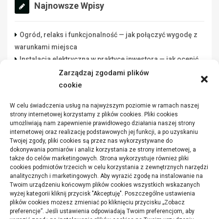
Najnowsze Wpisy
Ogród, relaks i funkcjonalność — jak połączyć wygodę z
warunkami miejsca
Instalacja elektryczna w praktyce inwestora — jak ocenić
wykonawcę rozsądnie
Zarządzaj zgodami plików
Lista danych do świadectwa energetycznego: co
cookie
przygotować przed zleceniem
W celu świadczenia usług na najwyższym poziomie w ramach naszej
Funkcjonalna przestrzeń robocza w warsztacie a jakość
strony internetowej korzystamy z plików cookies. Pliki cookies
wykonywanych zadań
umożliwiają nam zapewnienie prawidłowego działania naszej strony
internetowej oraz realizację podstawowych jej funkcji, a po uzyskaniu
Jakie parametry mają winylowe panele
Twojej zgody, pliki cookies są przez nas wykorzystywane do
dokonywania pomiarów i analiz korzystania ze strony internetowej, a
także do celów marketingowych. Strona wykorzystuje również pliki
cookies podmiotów trzecich w celu korzystania z zewnętrznych narzędzi
analitycznych i marketingowych. Aby wyrazić zgodę na instalowanie na
Twoim urządzeniu końcowym plików cookies wszystkich wskazanych
wyżej kategorii kliknij przycisk "Akceptuję". Poszczególne ustawienia
plików cookies możesz zmieniać po kliknięciu przycisku „Zobacz
preferencje”. Jeśli ustawienia odpowiadają Twoim preferencjom, aby