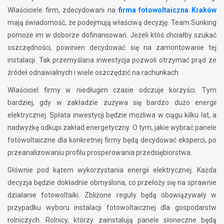
Właściciele firm, zdecydowani na
firma fotowoltaiczna Kraków
mają świadomość, że podejmują właściwą decyzję. Team Sunking
pomoże im w doborze dofinansowań. Jeżeli ktoś chciałby szukać
oszczędności, powinien decydować się na zamontowanie tej
instalacji. Tak przemyślana inwestycja pozwoli otrzymać prąd ze
źródeł odnawialnych i wiele oszczędzić na rachunkach.
Właściciel firmy w niedługim czasie odczuje korzyści. Tym
bardziej, gdy w zakładzie zużywa się bardzo dużo energii
elektrycznej. Spłata inwestycji będzie możliwa w ciągu kilku lat, a
nadwyżkę odkupi zakład energetyczny. O tym, jakie wybrać panele
fotowoltaiczne dla konkretnej firmy będą decydować eksperci, po
przeanalizowaniu profilu prosperowania przedsiębiorstwa.
Głównie pod kątem wykorzystania energii elektrycznej. Każda
decyzja będzie dokładnie obmyślona, co przełoży się na sprawnie
działanie fotowoltaiki. Zbliżone reguły będą obowiązywały w
przypadku wyboru instalacji fotowoltaicznej dla gospodarstw
rolniczych. Rolnicy, którzy zainstalują panele słoneczne będą