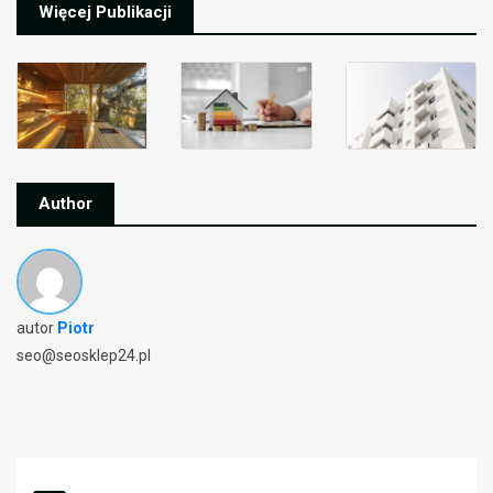
Więcej Publikacji
Author
autor
Piotr
seo@seosklep24.pl