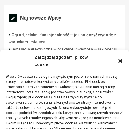
Najnowsze Wpisy
Ogród, relaks i funkcjonalność — jak połączyć wygodę z
warunkami miejsca
Instalacja elektryczna w praktyce inwestora — jak ocenić
wykonawcę rozsądnie
Zarządzaj zgodami plików
Lista danych do świadectwa energetycznego: co
cookie
przygotować przed zleceniem
W celu świadczenia usług na najwyższym poziomie w ramach naszej
Funkcjonalna przestrzeń robocza w warsztacie a jakość
strony internetowej korzystamy z plików cookies. Pliki cookies
wykonywanych zadań
umożliwiają nam zapewnienie prawidłowego działania naszej strony
internetowej oraz realizację podstawowych jej funkcji, a po uzyskaniu
Jakie parametry mają winylowe panele
Twojej zgody, pliki cookies są przez nas wykorzystywane do
dokonywania pomiarów i analiz korzystania ze strony internetowej, a
także do celów marketingowych. Strona wykorzystuje również pliki
cookies podmiotów trzecich w celu korzystania z zewnętrznych narzędzi
analitycznych i marketingowych. Aby wyrazić zgodę na instalowanie na
Twoim urządzeniu końcowym plików cookies wszystkich wskazanych
wyżej kategorii kliknij przycisk "Akceptuję". Poszczególne ustawienia