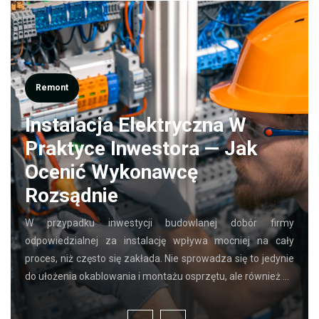
Remont
Instalacja Elektryczna W
Praktyce Inwestora — Jak
Ocenić Wykonawcę
Rozsądnie
W przypadku inwestycji budowlanej dobór firmy
odpowiedzialnej za instalację wpływa mocniej na cały
proces, niż często się zakłada. Nie sprowadza się to jedynie
do ułożenia okablowania i montażu osprzętu, ale również …