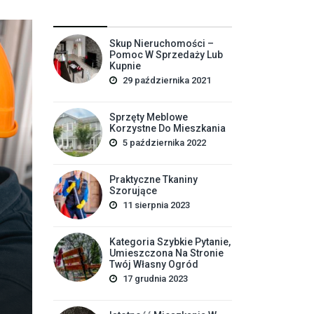
Skup Nieruchomości –
Pomoc W Sprzedaży Lub
Kupnie
29 października 2021
Sprzęty Meblowe
Korzystne Do Mieszkania
5 października 2022
Budo
Praktyczne Tkaniny
autor
Piot
Szorujące
11 sierpnia 2023
Lista Danych Do Świad
Przygotować 
Kategoria Szybkie Pytanie,
Umieszczona Na Stronie
Twój Własny Ogród
Definicja: Świadectwo energetyczne porządkuje dane o
17 grudnia 2023
wpływ instalacji; (3) potencjalne usprawnienia. Ostat
najszybciej pomaga: komplet danych o powierzchni. Ry