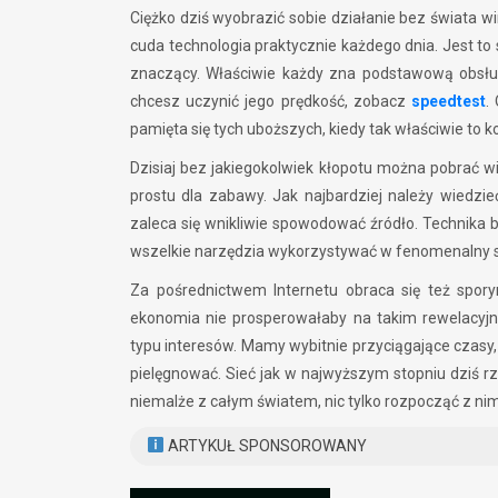
Ciężko dziś wyobrazić sobie działanie bez świata wi
cuda technologia praktycznie każdego dnia. Jest to 
znaczący. Właściwie każdy zna podstawową obsługę
chcesz uczynić jego prędkość, zobacz
speedtest
.
pamięta się tych uboższych, kiedy tak właściwie to k
Dzisiaj bez jakiegokolwiek kłopotu można pobrać w
prostu dla zabawy. Jak najbardziej należy wiedzi
zaleca się wnikliwie spowodować źródło. Technika be
wszelkie narzędzia wykorzystywać w fenomenalny 
Za pośrednictwem Internetu obraca się też sporym
ekonomia nie prosperowałaby na takim rewelacyjn
typu interesów. Mamy wybitnie przyciągające czasy, 
pielęgnować. Sieć jak w najwyższym stopniu dziś rz
niemalże z całym światem, nic tylko rozpocząć z ni
ARTYKUŁ SPONSOROWANY