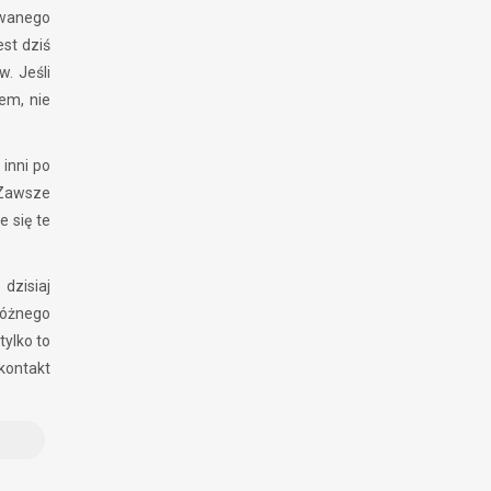
 zwanego
est dziś
. Jeśli
em, nie
inni po
 Zawsze
e się te
dzisiaj
różnego
tylko to
kontakt