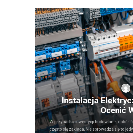
ygodę
Instalacja Elektry
Ocenić 
ia własnej
ożliwością
W przypadku inwestycji budowlanej dobór fi
często się zakłada. Nie sprowadza się to jed