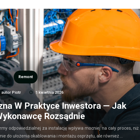
Remont
autor
Piotr
1 kwietnia 2026
czna W Praktyce Inwestora — Jak
Wykonawcę Rozsądnie
rmy odpowiedzialnej za instalację wpływa mocniej na cały proces, niż
ynie do ułożenia okablowania i montażu osprzętu, ale również …