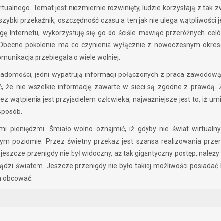
rtualnego. Temat jest niezmiernie rozwinięty, ludzie korzystają z tak
szybki przekaźnik, oszczędność czasu a ten jak nie ulega wątpliwości j
 Internetu, wykorzystuję się go do ściśle mówiąc przeróżnych celów
 Obecne pokolenie ma do czynienia wyłącznie z nowoczesnym okres
omunikacja przebiegała o wiele wolniej.
iadomości, jedni wypatrują informacji połączonych z praca zawodową 
eć, że nie wszelkie informację zawarte w sieci są zgodne z prawdą.
z wątpienia jest przyjacielem człowieka, najważniejsze jest to, iż umi
sposób.
i pieniędzmi. Śmiało wolno oznajmić, iż gdyby nie świat wirtualny 
ym poziomie. Przez świetny przekaz jest szansa realizowania prze
jeszcze przenigdy nie był widoczny, aż tak gigantyczny postęp, należy 
ądzi światem. Jeszcze przenigdy nie było takiej możliwości posiadać 
m obcować.