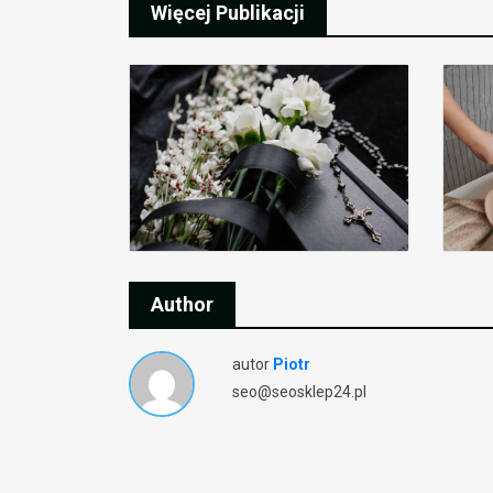
Więcej Publikacji
Author
autor
Piotr
seo@seosklep24.pl