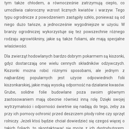
tym także chłodem, a równocześnie zatrzymują ciepło, co
umożliwia całoroczny wzrost licznych kwiatów i warzyw. Tego
typu ogrodnicze z powodzeniem zastąpiły szkło, ponieważ są od
niego dużo tańsze, a jednocześnie wygodniejsze w użyciu. W
branży ogrodniczej wykorzystuje się też powszechnie różnego
rodzaju agrowłókniny, jakie są także foliami, ale mają specjalne
właściwości.
Dla zwierząt hodowlanych bardzo dobrym pokarmem są kiszonki,
gdyż dostarczają one wielu cennych składników odżywczych.
Kiszonki można robić różnymi sposobami, ale jednym z
najbardziej popularnych jest użycie odpowiednich folii
kiszonkarskiej, jakie mają wysoką odporność na działanie kwasów.
Grube, solidne folie budowlane poza swoim głównym
zastosowaniem mają obecnie również inną rolę. Dzięki swojej
wytrzymałości i odporności świetnie się nadają do tego, żeby za
przy ich pomocy ochronić przed deszczem płody rolne czy sprzęt
rolniczy. Jeżeli ktoś będzie chciał dowiedzieć się czegoś więcej o
takich foliach, to skontaktować się może z ich dystrybutorem,