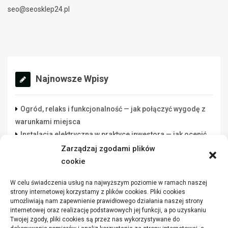
seo@seosklep24.pl
Najnowsze Wpisy
Ogród, relaks i funkcjonalność — jak połączyć wygodę z
warunkami miejsca
Instalacja elektryczna w praktyce inwestora — jak ocenić
wykonawcę rozsądnie
Zarządzaj zgodami plików
Lista danych do świadectwa energetycznego: co
cookie
przygotować przed zleceniem
W celu świadczenia usług na najwyższym poziomie w ramach naszej
Funkcjonalna przestrzeń robocza w warsztacie a jakość
strony internetowej korzystamy z plików cookies. Pliki cookies
wykonywanych zadań
umożliwiają nam zapewnienie prawidłowego działania naszej strony
Jakie parametry mają winylowe panele
internetowej oraz realizację podstawowych jej funkcji, a po uzyskaniu
Twojej zgody, pliki cookies są przez nas wykorzystywane do